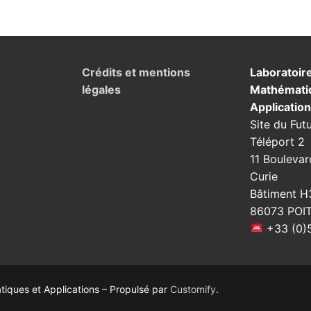
Crédits et mentions
Laboratoir
légales
Mathémati
Applicatio
Site du Fut
Téléport 2
11 Boulevar
Curie
Bâtiment H
86073 POI
+33 (0)5
ques et Applications – Propulsé par
Customify
.