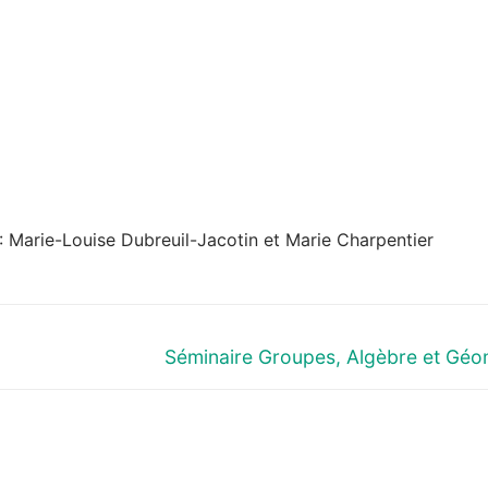
: Marie-Louise Dubreuil-Jacotin et Marie Charpentier
Next
Séminaire Groupes, Algèbre et Géo
post: