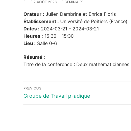
7 AOÛT 2026
SEMINAIRE
Orateur :
Julien Dambrine et Enrica Floris
Établissement :
Université de Poitiers (France)
Dates :
2024-03-21 – 2024-03-21
Heures :
15:30 – 15:30
Lieu :
Salle 0-6
Résumé :
Titre de la conférence : Deux mathématiciennes 
Navigation
PREVIOUS
de
Previous
Groupe de Travail p-adique
post:
l’article