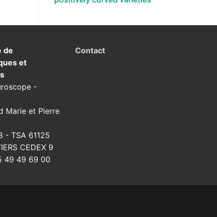
e de
Contact
ques et
ns
uroscope -
d Marie et Pierre
3 - TSA 61125
TIERS CEDEX 9
 49 49 69 00