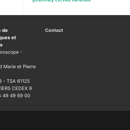
e de
Contact
ques et
ns
uroscope -
d Marie et Pierre
3 - TSA 61125
TIERS CEDEX 9
 49 49 69 00