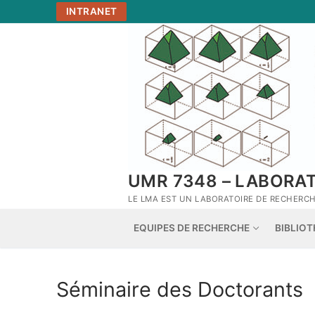
Aller
INTRANET
au
contenu
UMR 7348 – LABORA
LE LMA EST UN LABORATOIRE DE RECHERCHE
EQUIPES DE RECHERCHE
BIBLIO
Séminaire des Doctorants