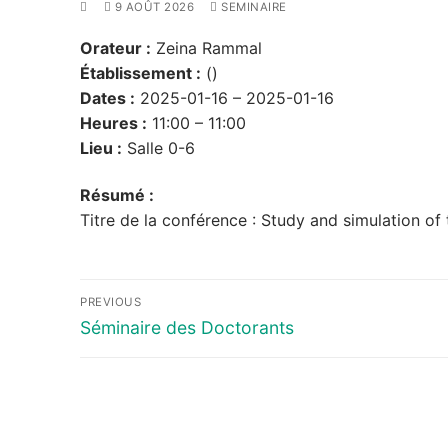
9 AOÛT 2026
SEMINAIRE
Orateur :
Zeina Rammal
Établissement :
()
Dates :
2025-01-16 – 2025-01-16
Heures :
11:00 – 11:00
Lieu :
Salle 0-6
Résumé :
Titre de la conférence : Study and simulation 
Navigation
PREVIOUS
de
Previous
Séminaire des Doctorants
post:
l’article