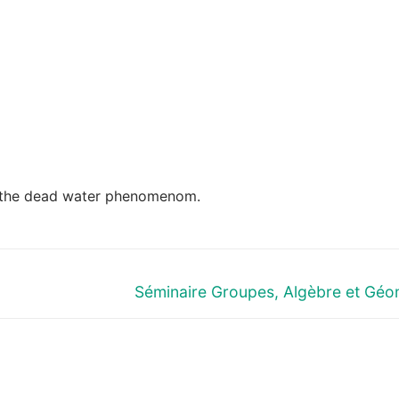
of the dead water phenomenom.
Next
Séminaire Groupes, Algèbre et Géo
post: