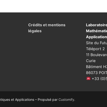
Crédits et mentions
Laboratoir
légales
Mathémati
Applicatio
Site du Fut
Téléport 2
11 Boulevar
Curie
Bâtiment H
86073 POI
+33 (0)5
ques et Applications – Propulsé par
Customify
.