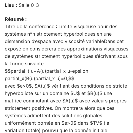
Lieu :
Salle 0-3
Résumé :
Titre de la conférence : Limite visqueuse pour des
systèmes n*n strictement hyperboliques en une
dismension d’espace avec viscosité variableDans cet
exposé on considérera des approximations visqueuses
de systèmes strictement hyperboliques s’écrivant sous
la forme suivante
$$partial_t u+A(u)partial_x u-epsilon
partial_x(B(u)partial_x u)=0,$$
avec $e>0$, $A(u)$ vérifiant des conditions de stricte
hyperbolicté sur un domaine $U$ et $B(u)$ une
matrice commutant avec $A(u)$ avec valeurs propres
strictement positives. On montrera alors que ces
systèmes admettent des solutions globales
uniformément bornée en $e>0$ dans $TV$ (la
variation totale) pourvu que la donnée initiale