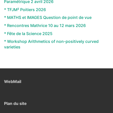
Paramétrique 2 avril 2026
* TFJM² Poitiers 2026
* MATHS et IMAGES Question de point de vue
* Rencontres Mathrice 10 au 12 mars 2026
* Fête de la Science 2025
* Workshop Arithmetics of non-positively curved
varieties
WebMail
Plan du site