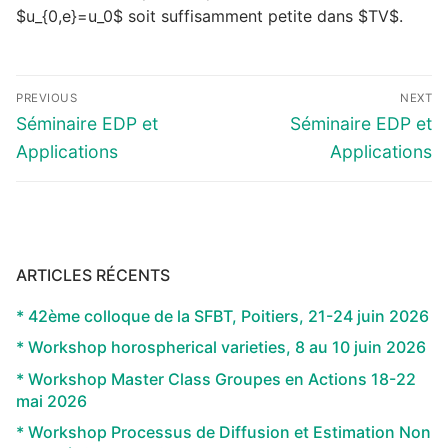
$u_{0,e}=u_0$ soit suffisamment petite dans $TV$.
Navigation
PREVIOUS
NEXT
de
Previous
Next
Séminaire EDP et
Séminaire EDP et
l’article
post:
post:
Applications
Applications
ARTICLES RÉCENTS
* 42ème colloque de la SFBT, Poitiers, 21-24 juin 2026
* Workshop horospherical varieties, 8 au 10 juin 2026
* Workshop Master Class Groupes en Actions 18-22
mai 2026
* Workshop Processus de Diffusion et Estimation Non