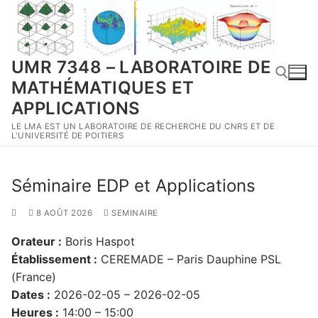
Aller
au
contenu
UMR 7348 – LABORATOIRE DE
MATHÉMATIQUES ET
APPLICATIONS
LE LMA EST UN LABORATOIRE DE RECHERCHE DU CNRS ET DE
Rechercher :
L'UNIVERSITÉ DE POITIERS
Séminaire EDP et Applications
8 AOÛT 2026
SEMINAIRE
Orateur :
Boris Haspot
Établissement :
CEREMADE – Paris Dauphine PSL
(France)
Dates :
2026-02-05 – 2026-02-05
Heures :
14:00 – 15:00