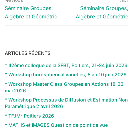
PREVIOUS
NEXT
de
Previous
Next
Séminaire Groupes,
Séminaire Groupes,
l’article
post:
post:
Algèbre et Géométrie
Algèbre et Géométrie
ARTICLES RÉCENTS
* 42ème colloque de la SFBT, Poitiers, 21-24 juin 2026
* Workshop horospherical varieties, 8 au 10 juin 2026
* Workshop Master Class Groupes en Actions 18-22
mai 2026
* Workshop Processus de Diffusion et Estimation Non
Paramétrique 2 avril 2026
* TFJM² Poitiers 2026
* MATHS et IMAGES Question de point de vue