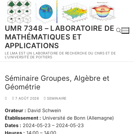
Aller
au
contenu
UMR 7348 – LABORATOIRE DE
MATHÉMATIQUES ET
APPLICATIONS
LE LMA EST UN LABORATOIRE DE RECHERCHE DU CNRS ET DE
Rechercher :
L'UNIVERSITÉ DE POITIERS
Séminaire Groupes, Algèbre et
Géométrie
7 AOÛT 2026
SEMINAIRE
Orateur :
David Schwein
Établissement :
Université de Bonn (Allemagne)
Dates :
2024-05-23 – 2024-05-23
Heures :
14:00 – 14:00